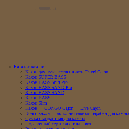
Каталог кахонов
Кахон для путешественников Travel Cajon
Кахон SUPER BASS
Кахон BASS Shift Pro
Кахон BASS SAND Pro
Кахон BASS SAND
Кахон BASS
Кахон Slim
Кахон — CONGO Cajon — Live Cajon
Конго кахон — дополнительный барабан для кахон
Сумка стандартная для кахона
Подарочный сертификат на кахон
Рисунок, именной кахон