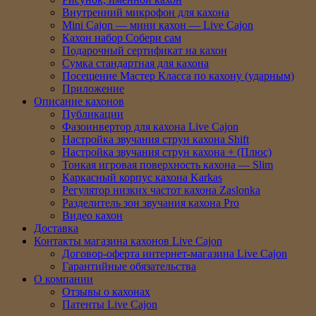
Внутренний микрофон для кахона
Mini Cajon — мини кахон — Live Cajon
Кахон набор Собери сам
Подарочный сертификат на кахон
Сумка стандартная для кахона
Посещение Мастер Класса по кахону (ударным)
Приложение
Описание кахонов
Публикации
Фазоинвертор для кахона Live Cajon
Настройка звучания струн кахона Shift
Настройка звучания струн кахона + (Плюс)
Тонкая игровая поверхность кахона — Slim
Каркасный корпус кахона Karkas
Регулятор низких частот кахона Zaslonka
Разделитель зон звучания кахона Pro
Видео кахон
Доставка
Контакты магазина кахонов Live Cajon
Договор-оферта интернет-магазина Live Cajon
Гарантийные обязательства
О компании
Отзывы о кахонах
Патенты Live Cajon