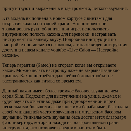
присутствуют и выражены в виде громкого, четкого звучания.
Эта модель выполнена в новом корпусе с винтами для
открытия кахона на задней грани. Это позволяет не
травмировать руки об винты при игре, использовать
внутреннюю полость кахона для перевозки, настраивать
инструмент по вашему вкусу. Подробная инструкция по
настройке поставляется с кахоном, а так же видео инструкция
доступна нашем канале youtube «Live Cajon — Настройка
кахона».
Теперь гарантия (6 мес.) не сгорает, когда вы открываете
кахон. Можно делать настройку даже не закрывая заднюю
крышку. Кахон не требует дальнейшей донастройки не
расстраивается как гитара со временем.
Данный кахон имеет более громкое басовое звучание чем
серия Slim. Подходит для выступлений на улице, джемах и
будет звучать отчётливо даже при одновременной игре с
несколькими большими африканскими барабанами, благодаря
своей уникальной частоте звучания и импульсном басовом
звучании. Уникальность звучания баса достигается благодаря
фазоинвертору, который находится на фронтальной грани
инструмента, что позволяет средним частотам быть