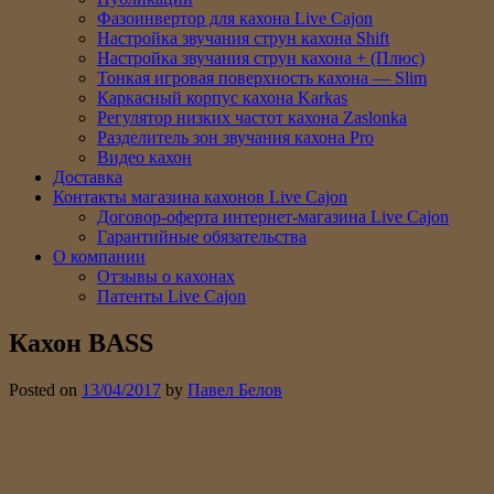
Фазоинвертор для кахона Live Cajon
Настройка звучания струн кахона Shift
Настройка звучания струн кахона + (Плюс)
Тонкая игровая поверхность кахона — Slim
Каркасный корпус кахона Karkas
Регулятор низких частот кахона Zaslonka
Разделитель зон звучания кахона Pro
Видео кахон
Доставка
Контакты магазина кахонов Live Cajon
Договор-оферта интернет-магазина Live Cajon
Гарантийные обязательства
О компании
Отзывы о кахонах
Патенты Live Cajon
Кахон BASS
Posted on
13/04/2017
by
Павел Белов