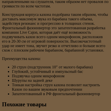
направленными на слушателя, таким образом нет провалов по
громкости по всем частотам.
Конструкция корпуса кахона подобрана таким образом, чтобы
доставать максимум звука из барабана такого объема,
задействуя резонанс и прогрессию в толщинах стенок.
Фронтальный фазоинвертор это запатентованная разработка
компании Live Cajon, которая даёт ещё возможность
подзвучивать кахон всего одним микрофоном, расположив
его в 20-30 см от игровой поверхности. Высокочастотный
удар не имеет тона, звучит резко и отчетливо и больше всего
схож с плоским рабочим барабаном, барабанной установки.
Преимущества кахона:
20 струн (подструнник 10″ от малого барабана)
Глубокий, устойчивый и импульсный бас
Подзвучка одним микрофоном
Шурупы на задней деке
Тонкая настройка струн кахона позволит настроить
Кахон по вашим звуковым предпочтении
Запатентованный в РФ фронтальный фазоинвертор
Похожие товары