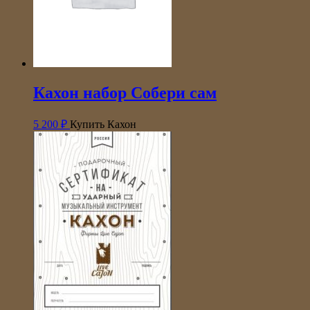
Кахон набор Собери сам
5 200
₽
Купить Кахон