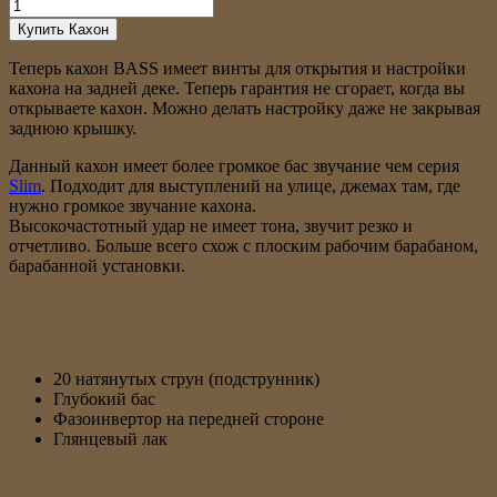
Количество
товара
Купить Кахон
Кахон
BASS
Теперь кахон BASS имеет винты для открытия и настройки
кахона на задней деке. Теперь гарантия не сгорает, когда вы
открываете кахон. Можно делать настройку даже не закрывая
заднюю крышку.
Данный кахон имеет более громкое бас звучание чем серия
Slim
. Подходит для выступлений на улице, джемах там, где
нужно громкое звучание кахона.
Высокочастотный удар не имеет тона, звучит резко и
отчетливо. Больше всего схож с плоским рабочим барабаном,
барабанной установки.
20 натянутых струн (подструнник)
Глубокий бас
Фазоинвертор на передней стороне
Глянцевый лак