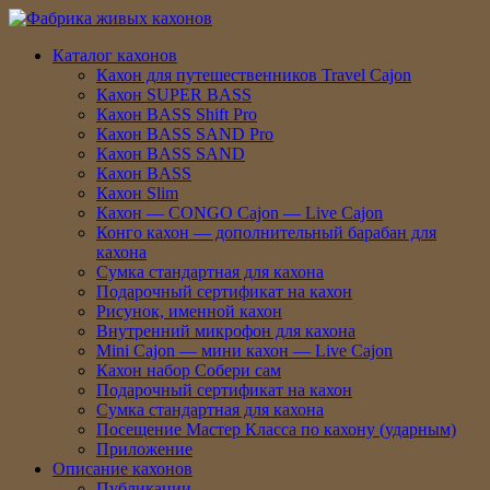
Каталог кахонов
Кахон для путешественников Travel Cajon
Кахон SUPER BASS
Кахон BASS Shift Pro
Кахон BASS SAND Pro
Кахон BASS SAND
Кахон BASS
Кахон Slim
Кахон — CONGO Cajon — Live Cajon
Конго кахон — дополнительный барабан для
кахона
Сумка стандартная для кахона
Подарочный сертификат на кахон
Рисунок, именной кахон
Внутренний микрофон для кахона
Mini Cajon — мини кахон — Live Cajon
Кахон набор Собери сам
Подарочный сертификат на кахон
Сумка стандартная для кахона
Посещение Мастер Класса по кахону (ударным)
Приложение
Описание кахонов
Публикации