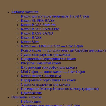
Каталог кахонов
Кахон для путешественников Travel Cajon
Кахон SUPER BASS
Кахон BASS Shift Pro
Кахон BASS SAND Pro
Кахон BASS SAND
Кахон BASS
Кахон Slim
Кахон — CONGO Cajon — Live Cajon
Конго кахон — дополнительный барабан для кахон
Сумка стандартная для кахона
Подарочный сертификат на кахон
Рисунок, именной кахон
Внутренний микрофон для кахона
Mini Cajon — мини кахон — Live Cajon
Кахон набор Собери сам
Подарочный сертификат на кахон
Сумка стандартная для кахона
Посещение Мастер Класса по кахону (ударным)
Приложение
Описание кахонов
Публикации
Фазоинвертор для кахона Live Cajon