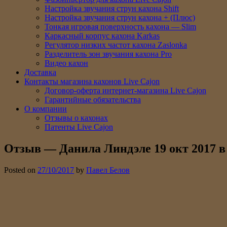
Настройка звучания струн кахона Shift
Настройка звучания струн кахона + (Плюс)
Тонкая игровая поверхность кахона — Slim
Каркасный корпус кахона Karkas
Регулятор низких частот кахона Zaslonka
Разделитель зон звучания кахона Pro
Видео кахон
Доставка
Контакты магазина кахонов Live Cajon
Договор-оферта интернет-магазина Live Cajon
Гарантийные обязательства
О компании
Отзывы о кахонах
Патенты Live Cajon
Отзыв — Данила Линдэле 19 окт 2017 в 
Posted on
27/10/2017
by
Павел Белов